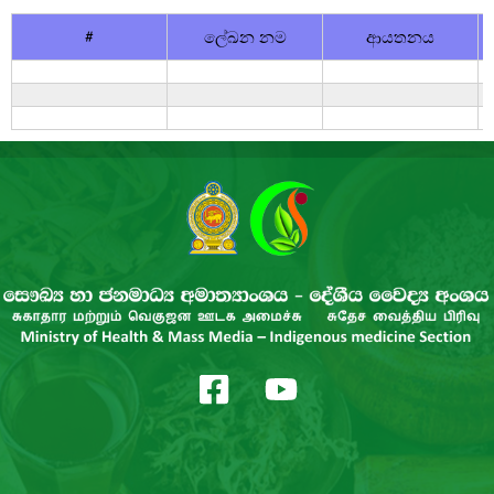
#
ලේඛන නම
ආයතනය