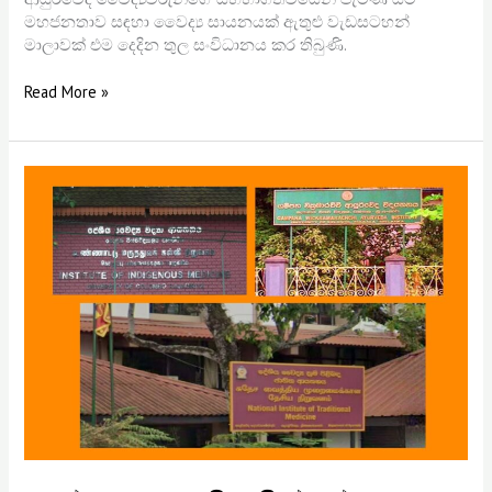
මහජනතාව සඳහා වෛද්‍ය සායනයක් ඇතුළු වැඩසටහන්
මාලාවක් එම දෙදින තුල සංවිධානය කර තිබුණි.
Read More »
ආයුර්වේද
උපාධිධාරීන්ගේ
සීමාවාසික
පුහුණුව
සඳහා
ප්‍රතිපාදන