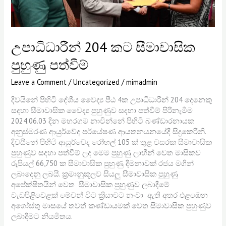
උපාධිධාරීන් 204 කට සීමාවාසික
පුහුණු පත්වීම්
Leave a Comment
/
Uncategorized
/
mimadmin
දිවයිනේ පිහිටි දේශීය වෛද්‍ය පීඨ 4ක උපාධිධාරීන් 204 දෙනෙකු
සදහා සීමාවාසික වෛද්‍ය පුහුණුව සදහා පත්වීම් පිරිනැමීම
2024.06.03 දින මහරගම නාවින්නේ පිහිටි බණ්ඩාරනායක
අනුස්මරණ ආයුර්වේද පර්යේෂණ ආයතනයනයේදී සිදුකෙරිනි.
දිවයිනේ පිහිටි ආයුර්වේද රෝහල් 105 ක් තුළ වසරක සීමාවාසික
පුහුණුව සදහා පත්වීම් ලද මෙම පුහුණු ලාභීන් වෙත මාසිකව
රුපියල් 66,750 ක සීමාවාසික පුහුණු දීමනාවක් රජය මගින්
ලබාදෙනු ලබයි. ක්‍රමානුකූලව සියලු සීමාවාසික පුහුණු
අපේක්ෂිතයින් වෙත සීමාවාසික පුහුණුව ලබාදීමේ
වැඩපිළිවෙළක් මේවන් විට ක්‍රියාවට නංවා ඇති අතර එළඹෙන
අගෝස්තු මාසයේ තවත් කණ්ඩායමක් වෙත සීමාවාසික පුහුණුව
ලබාදීමට නියමිතය.