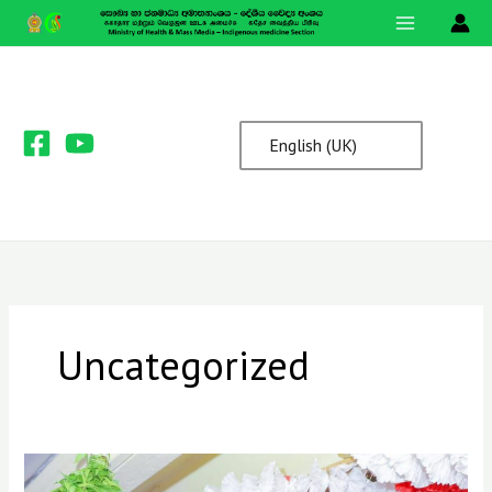
Skip
to
content
English (UK)
Uncategorized
2026
වර්ෂයේ