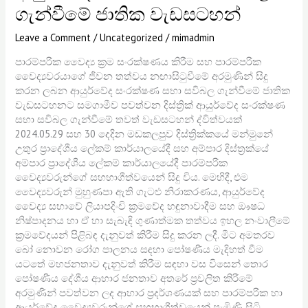
ගැන්වීමේ ජාතික වැඩසටහන්
Leave a Comment
/
Uncategorized
/
mimadmin
පාරම්පරික වෛද්‍ය ක්‍රම සංරක්ෂණය කිරීම සහ පාරම්පරික
වෛද්‍යවරයාගේ ජීවන තත්වය නඟාසිටුවීමේ අරමුණින් සිදු
කරන ලබන ආයුර්වේද සංරක්ෂණ සභා සවිබල ගැන්වීමේ ජාතික
වැඩසටහනට සමගාමීව පවත්වන දිස්ත්‍රික් ආයුර්වේද සංරක්ෂණ
සභා සවිබල ගැන්වීමේ තවත් වැඩසටහන් ද්විත්වයක්
2024.05.29 සහ 30 දෙදින මඩකලපුව දිස්ත්‍රික්කයේ මන්මුනේ
උතුර ප්‍රාදේශීය ලේකම් කාර්යාලයේදී සහ අම්පාර දිස්ත්‍රක්යේ
අම්පාර ප්‍රාදේශීය ලේකම් කාර්යාලයේදී පාරම්පරික
වෛද්‍යවරුන්ගේ සහභාගීත්වයෙන් සිදු විය. මෙහිදී, එම
වෛද්‍යවරුන් මුහුණපා ඇති ගැටළු නිරාකරණය, ආයුර්වේද
වෛද්‍ය සභාවේ ලියාපදිංචි ක්‍රමවේද හඳුනාවාදීම සහ ඖෂධ
නිෂ්පාදනය හා ඒ හා සැබැඳි ගුණාත්මක තත්වය ඉහල නංවාලීමේ
ක්‍රමවේදයන් පිළිබඳ දැනුවත් කිරීම සිදු කරන ලදී. මීට අමතරව
බෝ නොවන රෝග පාලනය සඳහා පෝෂණීය මැදිහත් වීම
යටතේ මහජනතාව දැනුවත් කිරීම සඳහා වස විසෙන් තොර
පෝෂණීය දේශීය ආහාර ජනතාව අතරේ ප්‍රචලිත කිරීමේ
අරමුණින් පවත්වන ලද ආහාර ප්‍රදර්ශණයක් සහ පාරම්පරික හා
ආයුර්වේද වෛද්‍යවරුන්ගේ සහභාගීත්වයෙන් පැමිණි සිටි