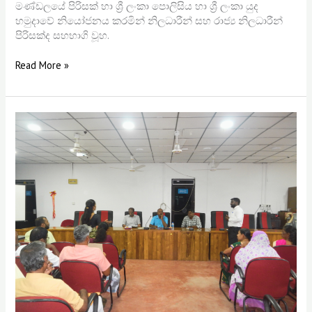
මණ්ඩලයේ පිරිසක් හා ශ්‍රී ලංකා පොලිසිය හා ශ්‍රී ලංකා යුද
හමුදාවේ නියෝජනය කරමින් නිලධාරීන් සහ රාජ්‍ය නිලධාරීන්
පිරිසක්ද සහභාගි වූහ.
Read More »
Jaffna
and
Mannar
District
Ayurveda
Conservation
Council
Empowerment
Programmes