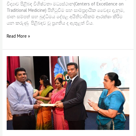
විද්‍යාව පිළිබඳ විශිෂ්ටතා මධ්‍යස්ථාන(Centers of Excellence on
Traditional Medicine) පිහිටුවීම සහ සාම්ප්‍රදායික වෛද්‍ය දැනුම,
ජාන සම්පත් සහ බුද්ධිමය දේපළ අයිතිවාසිකම් ආරක්ෂා කිරීම
යන කරුණු පිළිබඳව වූ ප්‍රගතිය ද ඇතුළත් විය.
Read More »
303
Graduates
Recruited
to
Sri
Lanka
Ayurveda
Medical
Service