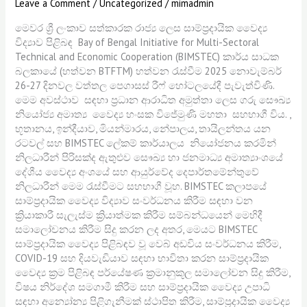
Leave a Comment
/
Uncategorized
/
mimadmin
මෙවර ශ්‍රී ලංකාව සත්කාරක රාජ්‍ය ලෙස සාම්ප්‍රදායික වෛද්‍ය
විද්‍යාව පිළිබඳ Bay of Bengal Initiative for Multi-Sectoral
Technical and Economic Cooperation (BIMSTEC) කාර්ය සාධක
බලකායේ (හත්වන BTFTM) හත්වන රැස්වීම 2025 නොවැම්බර්
26-27 දිනවල වත්තල පෙගාසස් රීෆ් හෝටලයේදී පැවැත්විණි.
මෙම අවස්ථාව සඳහා ප්‍රධාන ආරාධිත අමුත්තා ලෙස ගරු සෞඛ්‍ය
නියෝජ්‍ය අමාත්‍ය වෛද්‍ය හංසක විජේමුණි මහතා සහභාගී විය. ,
භූතානය, ඉන්දීයාව, මියන්මාරය, නේපාලය, තායිලන්තය යන
රටවල් සහ BIMSTEC ලේකම් කාර්යාලය නියෝජනය කරමින්
නිලධාරීන් පිරිසක්ද ඇතුළුව සෞඛ්‍ය හා ජනමාධ්‍ය අමාත්‍යාංශයේ
දේශීය වෛද්‍ය අංශයේ සහ ආයුර්වේද දෙපාර්තමේන්තුවේ
නිලධාරීන් මෙම රැස්වීමට සහභාගී වූහ. BIMSTEC කලාපයේ
සාම්ප්‍රදායික වෛද්‍ය විද්‍යාව සංවර්ධනය කිරීම සඳහා වන
ක්‍රියාකාරී සැලැස්ම ක්‍රියාත්මක කිරීම සම්බන්ධයෙන් මෙහිදී
සමාලෝචනය කිරීම සිදු කරන ලද අතර, මෙයට BIMSTEC
සාම්ප්‍රදායික වෛද්‍ය පිළිබඳව වූ වෙබ් අඩවිය සංවර්ධනය කිරීම,
COVID-19 සහ දියවැඩියාව සඳහා භාවිතා කරන සාම්ප්‍රදායික
වෛද්‍ය ක්‍රම පිළිබඳ පර්යේෂණ ක්‍රමානුකූල සමාලෝචන සිදු කිරීම,
විෂය නිර්දේශ සමගාමී කිරීම සහ සාම්ප්‍රදායික වෛද්‍ය උපාධි
සඳහා අන්‍යෝන්‍ය පිළිගැනීමක් ස්ථාපිත කිරීම, සාම්ප්‍රදායික වෛද්‍ය