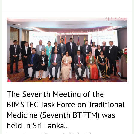
The
Seventh
Meeting
of
the
BIMSTEC
Task
Force
on
Traditional
Medicine
(Seventh
The Seventh Meeting of the
BTFTM)
was
BIMSTEC Task Force on Traditional
held
Medicine (Seventh BTFTM) was
in
Sri
held in Sri Lanka..
Lanka..