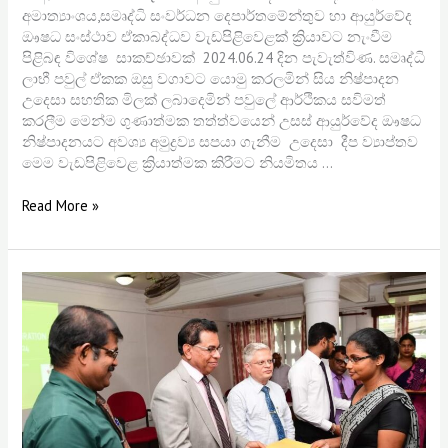
අමාත්‍යාංශය,සමෘද්ධි සංවර්ධන දෙපාර්තමේන්තුව හා ආයුර්වේද
ඖෂධ සංස්ථාව ඒකාබද්ධව වැඩපිළිවෙළක් ක්‍රියාවට නැංවීම
පිළිබඳ විශේෂ සාකච්ඡාවක් 2024.06.24 දින පැවැත්විණ. සමෘද්ධි
ලාභී පවුල් ඒකක ඔසු වගාවට යොමු කරලමින් සිය නිෂ්පාදන
උදෙසා සහතික මිලක් ලබාදෙමින් පවුලේ ආර්ථිකය සවිමත්
කරලීම මෙන්ම ගුණාත්මක තත්ත්වයෙන් උසස් ආයුර්වේද ඖෂධ
නිෂ්පාදනයට අවශ්‍ය අමුද්‍රව්‍ය සපයා ගැනීම උදෙසා දීප ව්‍යාප්තව
මෙම වැඩපිළිවෙළ ක්‍රියාත්මක කිරීමට නියමිතය …
Read More »
උපාධිධාරීන්
204
කට
සීමාවාසික
පුහුණු
පත්වීම්