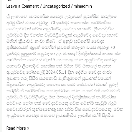
Leave a Comment
/
Uncategorized
/
mimadmin
ශ්‍රී ලංකාවේ පාරම්පරික වෛද්‍ය උරුමයන් සුරක්ෂිත කරලීමේ
අරමුණින් වයස අවුරුදු 70 ඉක්මවූ කෘතහස්ත පාරම්පරික
වෛද්‍යවරුන් වෙත ආයුර්වේද වෛද්‍ය සභාවේ ලියාපදිංචිය
ලබාදීමේ දීප ව්‍යාප්ත වැඩපිළිවෙළක් ආයුර්වේද වෛද්‍ය සභාව
මගින් ක්‍රියාවට නංවා තිබේ . ඒ අනුව සුවිශේෂී වෛද්‍ය
ප්‍රතිකාරයන් තුළින් රෝගීන් සුවපත් කරලන වයස අවුරුදු 70
ඉක්මවූ සුදුසුකම් සපුරාලන ලද මාතලේ දිස්ත්‍රික්කයේ කෘතහස්ත
පාරම්පරික වෛද්‍යවරුන් 5 දෙනෙකු වෙත ආයුර්වේද වෛද්‍ය
සභාවේ ලියාපදිංචි සහතික පත් පිරිනැමීම මාතලේ තැන්න
ආයුර්වේද රෝහලේදී 2024.05.11 දින දේශීය වෛද්‍ය රාජ්‍ය
අමාත්‍ය ගරු සිසිර ජයකොඩි මැතිතුමාගේ ප්‍රධානත්වයෙන්
සිදුකෙරින. ආයුර්වේද වෛද්‍ය සභාවේ සේවාවන් වඩාත් පුළුල්
කරලීමින් පාරම්පරික වෛද්‍යවරයා වෙත ගොස් එහි සේවාවන්
ලබාදීමේ වැඩපිළිවෙළ මත මාතලේ දිස්ත්‍රික්කයේ පාරම්පරික
සර්වාංග රෝග එක් වෛද්‍යවරයකු වෙත මෙන්ම කැඩුම් බිඳුම්
වෛද්‍යවරුන් තුන්දෙනෙකු සහ සර්ප විෂ වෛද්‍යවරයෙකු වෙත
ආයුර්වේද වෛද්‍ය සභාවේ ලියාපදිංචිය ලබාදීම එහිදී සිදුවිය.
Read More »