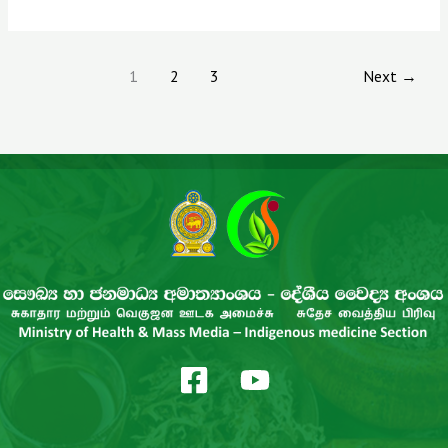
1
2
3
Next
→