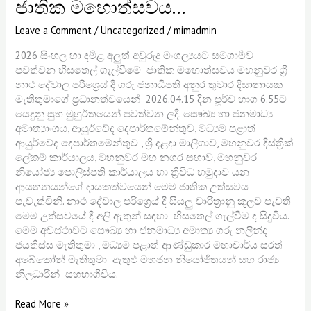
ජාතික මහොත්සවය…
Leave a Comment
/
Uncategorized
/
mimadmin
2026 සිංහල හා දමිළ අලුත් අවුරුදු මංගල්‍යයට සමගාමීව
පවත්වන හිසතෙල් ගැල්වීමේ ජාතික මහොත්සවය මහනුවර ශ්‍රි
නාථ දේවාල පරිශ්‍රෙය් දී ගරු ජනාධිපති අනුර තුමාර දිසානායක
මැතිතුමාගේ ප්‍රධානත්වයෙන් 2026.04.15 දින පූර්ව භාග 6.55ට
යෙදුනු සුභ මුහුර්තයෙන් පවත්වන ලදී. සෞඛ්‍ය හා ජනමාධ්‍ය
අමාත්‍යාංශය, ආයුර්වේද දෙපාර්තමේන්තුව, මධ්‍යම පළාත්
ආයුර්වේද දෙපාර්තමේන්තුව , ශ්‍රි දළදා මාලිගාව, මහනුවර දිස්ත්‍රික්
ලේකම් කාර්යාලය, මහනුවර මහ නගර සභාව, මහනුවර
නියෝජ්‍ය පොලිස්පති කාර්යාලය හා ත්‍රිවිධ හමුදාව යන
ආයතනයන්ගේ දායකත්වයෙන් මෙම ජාතික උත්සවය
පැවැත්විනි. නාථ දේවාල පරිශ්‍රෙය් දී සියලු චාරිත්‍රානු කූලව පැවති
මෙම උත්සවයේ දී අලි ඇතුන් සඳහා හිසතෙල් ගැල්වීම ද සිදුවිය.
මෙම අවස්ථාවට සෞඛ්‍ය හා ජනමාධ්‍ය අමාත්‍ය ගරු නලින්ද
ජයතිස්ස මැතිතුමා , මධ්‍යම පළාත් ආණ්ඩුකාර මහාචාර්ය සරත්
අබේකෝන් මැතිතුමා ඇතුළු මහජන නියෝජිතයන් සහ රාජ්‍ය
නිලධාරින් සහභාගිවිය.
Read More »