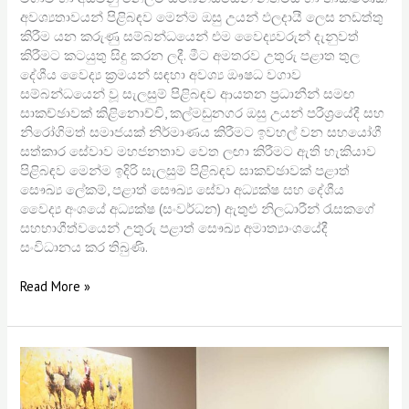
අවශ්‍යතාවයන් පිළිබඳව මෙන්ම ඔසු උයන් ඵලදායී ලෙස නඩත්තු
කිරීම යන කරුණු සම්බන්ධයෙන් එම වෛද්‍යවරුන් දැනුවත්
කිරීමට කටයුතු සිදු කරන ලදී. මීට අමතරව උතුරු පළාත තුල
දේශීය වෛද්‍ය ක්‍රමයන් සඳහා අවශ්‍ය ඖෂධ වගාව
සම්බන්ධයෙන් වූ සැලසුම් පිළිබඳව ආයතන ප්‍රධානීන් සමඟ
සාකච්ඡාවක් කිළිනොච්චි, කල්මඩුනගර ඔසු උයන් පරීශ්‍රයේදී සහ
නිරෝගිමත් සමාජයක් නිර්මාණය කිරීමට ඉවහල් වන සහයෝගී
සත්කාර සේවාව මහජනතාව වෙත ලඟා කිරීමට ඇති හැකියාව
පිළිබඳව මෙන්ම ඉදිරි සැලසුම් පිළිබඳව සාකච්ඡාවක් පළාත්
සෞඛ්‍ය ලේකම්, පළාත් සෞඛ්‍ය සේවා අධ්‍යක්ෂ සහ දේශීය
වෛද්‍ය අංශයේ අධ්‍යක්ෂ (සංවර්ධන) ඇතුළු නිලධාරීන් රැසකගේ
සහභාගීත්වයෙන් උතුරු පළාත් සෞඛ්‍ය අමාත්‍යාංශයේදී
සංවිධානය කර තිබුණි.
Read More »
ඔසු
වගාවට
දිරි