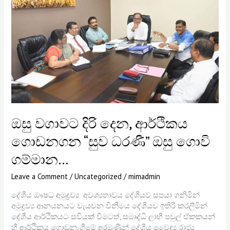
දෙන,
ආර්ථිකය
ගොඩනගන
“සුව
ධරණී”
ඔසු
ගොවි
ගම්මාන…
ඔසු වගාවට දිරි දෙන, ආර්ථිකය
ගොඩනගන “සුව ධරණී” ඔසු ගොවි
ගම්මාන…
Leave a Comment
/
Uncategorized
/
mimadmin
දේශීය ඖෂධ අමුද්‍රව්‍ය අවශ්‍යතාවය දේශීයව සපයා ගනිමින්
අමුද්‍රව්‍ය ආනයනයට වැයවන විනිමය දේශීයව ඉතිරි කරලීමින්
දේශීය ආර්ථිකයට සවියක් වීමටත්, සමෘද්ධි ලාභී පවුල් ඒකකයන්
හී ආර්ථිකය ගොඩනැගීමේ අරමුණින් දේශීය වෛද්‍ය රාජ්‍ය