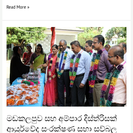
Read More »
මඩකලපුව
සහ
අම්පාර
දිස්ත්රිසක්
ආයුර්වේද
සංරක්ෂණ
සභා
සව්බල
ගැන්වීමේ
ජාතික
වැඩසටහන්
මඩකලපුව සහ අම්පාර දිස්ත්රිසක්
ආයුර්වේද සංරක්ෂණ සභා සව්බල