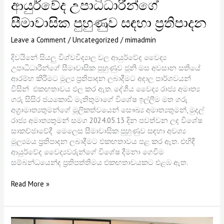
ආයුර්වේද උපාධිධාරීන්ගේ
සීමාවාසික පුහුණුව සඳහා ප්‍රතිපාදන
Leave a Comment
/
Uncategorized
/
mimadmin
දිවයිනේ සියලු විශ්වවිද්‍යාල වල ආයුර්වේද වෛද්‍ය
උපාධිධාරීන්ගේ සීමාවාසික පුහුණුව ජූනි මස අවසාන සතියේ
ආරම්භ කිරීමට මූල්‍ය ප්‍රතිපාදන ලබාදීමට අදාල පාර්ශවයන්
විසින් එකඟතාවය ඵල කර ඇත. දේශීය වෛද්‍ය රාජ්‍ය අමාත්‍ය
ගරු සිසිර ජයකොඩි මැතිතුමාගේ විශේෂ ඉල්ලීම මත ගරු
අග්‍රාමාත්‍යතුමන්ගේ මූලිකත්වයෙන් සෞඛ්‍ය අමාත්‍යතුමන්, මුදල්
රාජ්‍ය අමාත්‍යතුමන් සමග 2024.05.13 දින පවත්වන ලද විශේෂ
සාකච්ඡාවේදී මෙලෙස සීමාවාසික පුහුණුව සඳහා අවශ්‍ය
මූල්‍යමය ප්‍රතිපාදන ලබාදීමට එකඟතාවය පළ කර ඇත. එහිදී
ආයුර්වේද වෛද්‍යවරුන්ගේ විශේෂ දීමනා ගෙවීම
සම්බන්ධයෙන්ද ප්‍රතිපත්තිමය එකඟතාවයකට එළඹ ඇත.
Read More »
හෙළ