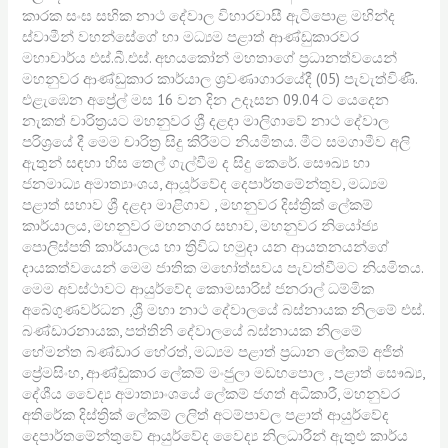
කාරක සංඝ සභික නාථ දේවාල විහාරවාසී ඇටිපොළ මහින්ද
ස්වාමීන් වහන්සේගේ හා මධ්‍යම පළාත් ආණ්ඩුකාරවර
මහාචාර්ය එස්.බී.එස්. අභයකෝන් මහතාගේ ප්‍රධානත්වයෙන්
මහනුවර ආණ්ඩුකාර කාර්යාල ශ්‍රවණාගාරයේදී (05) පැවැත්විණී.
එළැඹෙන අප්‍රේල් මස 16 වන දින උදෑසන 09.04 ට යෙදෙන
නැකත් චාරිත්‍රයට මහනුවර ශ්‍රී දළදා මාලිගාවේ නාථ දේවාල
පරිශ්‍රයේ දී මෙම චාරිත්‍ර සිදු කිරීමට නියමිතය. මීට සමගාමීව අලි
ඇතුන් සඳහා හිස තෙල් ගැල්වීම ද සිදු කෙරේ. සෞඛ්‍ය හා
ජනමාධ්‍ය අමාත්‍යාංශය, ආයූර්වේද දෙපාර්තමේන්තුව, මධ්‍යම
පළාත් සභාව ශ්‍රී දළදා මාළිගාව , මහනුවර දිස්ත්‍රික් ලේකම්
කාර්යාලය, මහනුවර මහනගර සභාව, මහනුවර නියෝජ්‍ය
පොලිස්පති කාර්යාලය හා ත්‍රිවිධ හමුදා යන ආයතනයන්ගේ
දායකත්වයෙන් මෙම ජාතික මහෝත්සවය පැවත්වීමට නියමිතය.
මෙම අවස්ථාවට ආයුර්වේද කොමසාරිස් ජනරාල් ධම්මික
අබේගුණවර්ධන ,ශ්‍රී මහා නාථ දේවාලයේ බස්නායක නිලමේ එස්.
බණ්ඩාරනායක, පත්තිනි දේවාලයේ බස්නායක නිලමේ
හේමන්ත බණ්ඩාර හේරත්, මධ්‍යම පළාත් ප්‍රධාන ලේකම් අජිත්
ප්‍රේමසිංහ, ආණ්ඩුකාර ලේකම් මංජුලා මඩහපොල , පළාත් සෞඛ්‍ය,
දේශීය වෛද්‍ය අමාත්‍යාංශයේ ලේකම් ජගත් අධිකාරී, මහනුවර
අතිරේක දිස්ත්‍රික් ලේකම් ලලිත් අටම්පාවල පළාත් ආයුර්වේද
දෙපාර්තමේන්තුවේ ආයුර්වේද වෛද්‍ය නිලධාරීන් ඇතුළු කාර්ය