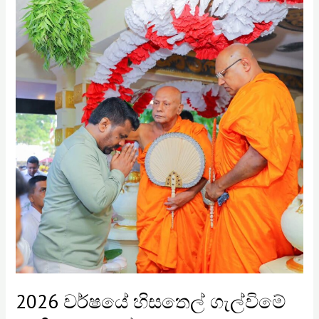
හිසතෙල්
ගැල්විමේ
ජාතික
මහොත්සවය…
2026 වර්ෂයේ හිසතෙල් ගැල්විමේ