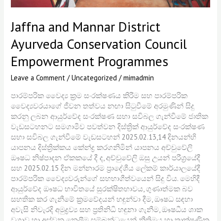
Jaffna and Mannar District
Ayurveda Conservation Council
Empowerment Programmes
Leave a Comment
/
Uncategorized
/
mimadmin
පාරම්පරික වෛද්‍ය ක්‍රම සංරක්ෂණය කිරීම සහ පාරම්පරික
වෛද්‍යවරයාගේ ජීවන තත්වය නඟා සිටුවීමේ අරමුණින් සිදු
කරනු ලබන ආයුර්වේද සංරක්ෂණ සභා සවිබල ගැන්වීමේ ජාතික
වැඩසටහනට සමගාමීව පවත්වන දිස්ත්‍රික් ආයුර්වේද සංරක්ෂණ
සභා සවිබල ගැන්වීමේ වැඩසටහන් 2025.02.13,14 දිනයන්හි
යාපනය දිස්ත්‍රික්කය කේන්ද්‍ර කරගනිමින් යාපනය අච්චුවේලි
ඖෂධ නිෂ්පාදන ඒකකයේ දී ද, අච්චුවේලි ඔසු උයන් පරීශ්‍රයේදී
සහ 2025.02.15 දින මන්නාරම ප්‍රාදේශීය ලේකම් කාර්යාලයේදී
පාරම්පරික වෛද්‍යවරුන්ගේ සහභාගීත්වයෙන් සිදු විය. මෙහිදී
ආයුර්වේද ඖෂධ භාවිතයේ සුරක්ෂිතභාවය, ගුණාත්මක බව
සහතික කර ගැනීමේ ක්‍රමවේදයන් හඳුන්වා දීම, ඖෂධ සඳහා
අවැසි නිවැරදි අමුද්‍රව්‍ය සහ ප්‍රතිනිධි හඳුනා ගැනීම, ඖෂධීය ශාක
වගාව හා අස්වනු නෙලීම සම්බන්ධයෙන් නීතිමය හා තාක්ෂණික