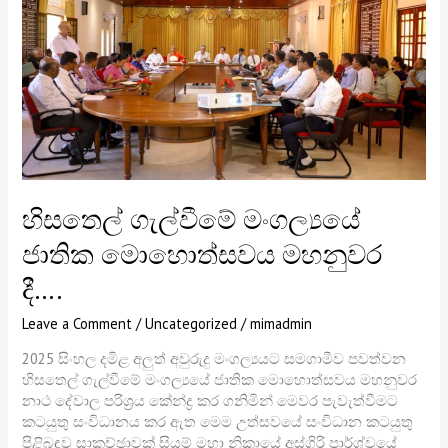
මොහොත්සවය
මහනුවර
දී….
හිසතෙල් ගැල්වීමේ මංගල්‍යයේ
ජාතික මොහොත්සවය මහනුවර
දී….
Leave a Comment
/
Uncategorized
/
mimadmin
2025 සිංහල දමිළ අලුත් අවුරුදු මංගල්‍යයට සමගාමීව පවත්වන
හිසතෙල් ගැල්වීමේ මංගල්‍යයේ ජාතික මොහොත්සවය මහනුවර
නාථ දේවාල පරිශ්‍රය කේන්ද්‍ර කර ගනිමින් මෙවර පැවැත්වීමට
කටයුතු සංවිධානය කර ඇත මෙම උත්සවයේ සංවිධාන කටයුතු
පිළිබඳව සාකච්ඡාවක් සියම් මහා නිකායේ අස්ගිරි පාර්ශ්වයේ