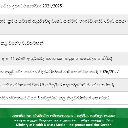
ද්‍ය උපාධි ශිෂ්‍යත්වය 2024/2025
සැදහුම් ක්‍රමය යටතේ ආයුර්වේද ඖෂධ සංස්ථාව භාණ්ඩ, සේවා, වැඩ සපයා
ිම කළ විශේෂ වැඩසටහන්
අංක 31 දරණ ආයුර්වේද පනත සහ සංග්‍රහය සංශෝදනය කිරිම)
ණිගත ආයුර්වේද වෛද්‍ය නිලධාරීන්ගේ වාර්ෂික ස්ථානමාරු 2026/2027
ාන සේවා ස්ථානයේ වසර 5 සම්පූර්ණ කල නිලධාරීන්ගේ තොරතුරු
 සේවා ස්ථානයේ වසර 5 සම්පූර්ණ කල නිලධාරීන්ගේ තොරතුරු