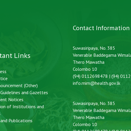
Contact Information
Suwasiripaya, No. 385
tant Links
Venerable Baddegama Wimal
Thero Mawatha
Colombo 10
cess
(94) 0112698478 | (94) 011
tice
info.mim@health.gov.lk
nouncement (Other)
, Guidelines and Gazettes
ent Notices
Suwasiripaya, No. 385
ion of Institutions and
Venerable Baddegama Wimal
s
Thero Mawatha
and Publications
Colombo 10