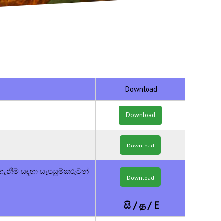
Download
Download
Download
 ගැනීම සඳහා සැපයුම්කරුවන්
Download
සි
/
த
/
E