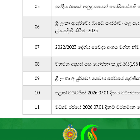
05
ඉන්දීය රජයේ අනුග්‍රහයෙන් හෝමියෝපති වෛ
ශ්‍රී ලංකා ආයුර්වේද ඖෂධ සංස්ථාව- මිල 
06
ලියාපදිංචි කිරීම -2025
07
2022/2023 දේශීය වෛද්‍ය අංශය මගින් න
08
මහජන අදහස් සහ යෝජනා කැඳවීමයි(1961 
09
ශ්‍රී ලංකා ආයුර්වේද වෛද්‍ය සේවයේ ශ්‍රේ
10
පළාත් මට්ටමින් 2026.07.01 දිනට වර්තම
11
මධ්‍යම රජ‍යේ 2026.07.01 දිනට වර්තමාන