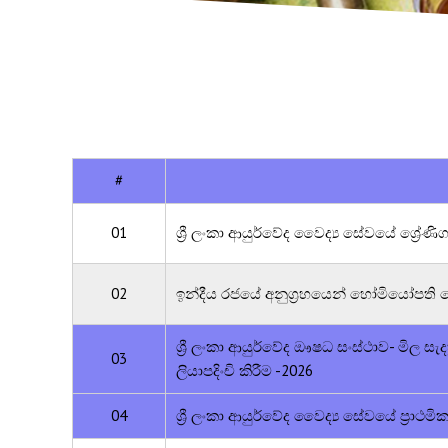
#
01
ශ්‍රී ලංකා ආයුර්වේද වෛද්‍ය සේවයේ ශ්‍රේ
02
ඉන්දීය රජයේ අනුග්‍රහයෙන් හෝමියෝපති වෛ
ශ්‍රී ලංකා ආයුර්වේද ඖෂධ සංස්ථාව- මිල 
03
ලියාපදිංචි කිරීම -2026
04
ශ්‍රී ලංකා ආයුර්වේද වෛද්‍ය සේවයේ ප්‍රාථ