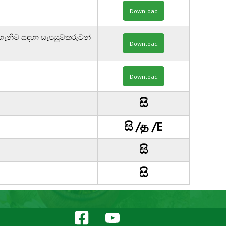
Download
 ගැනීම සඳහා සැපයුම්කරුවන්
Download
Download
සි
සි
/
த
/
E
සි
සි