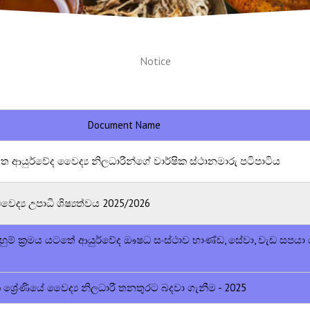
Notice
Document Name
ණිගත ආයුර්වේද වෛද්‍ය නිලධාරීන්ගේ වාර්ෂික ස්ථානමාරු පටිපාටිය
ද්‍ය උපාධි ශිෂ්‍යත්වය 2025/2026
සැදහුම් ක්‍රමය යටතේ ආයුර්වේද ඖෂධ සංස්ථාව භාණ්ඩ, සේවා, වැඩ සපයා
මික ශ්‍රේණියේ වෛද්‍ය නිලධාරී තනතුරට බදවා ගැනීම - 2025