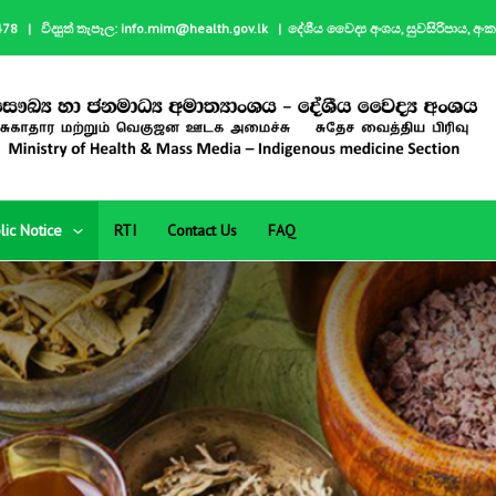
| විද්‍යුත් තැපෑල: info.mim@health.gov.lk | දේශීය වෛද්‍ය අංශය, සුවසිරිපාය, අං
lic Notice
RTI
Contact Us
FAQ