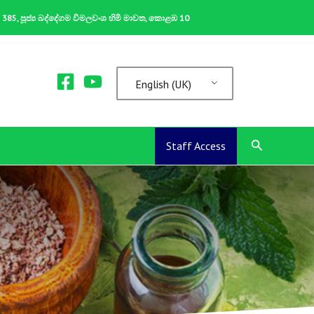
ක 385, පූජ්‍ය බද්දේගම විමලවංශ හිමි මාවත, කොළඹ 10
English (UK)
Search
Staff Access