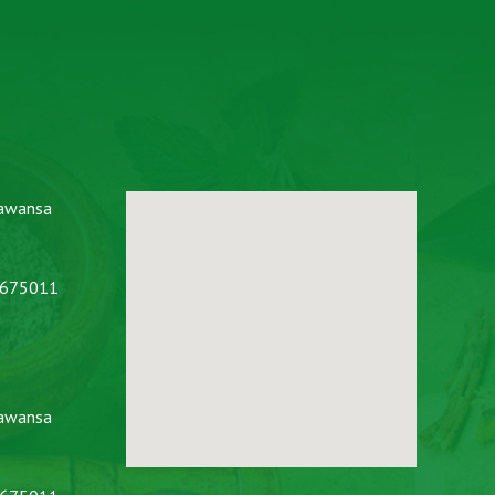
awansa
2675011
awansa