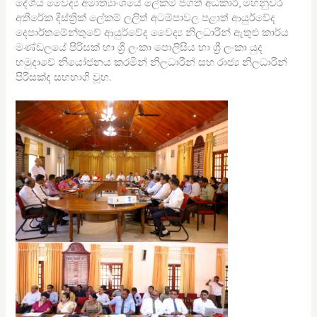
දේශීය වෛද්‍ය අමාත්‍යාංශයේ ලේකම් ජගත් අධිකාරී, මහනුවර
අතිරේක දිස්ත්‍රික් ලේකම් ලලිත් අටම්පාවල පළාත් ආයුර්වේද
දෙපාර්තමේන්තුවේ ආයුර්වේද වෛද්‍ය නිලධාරීන් ඇතුළු කාර්ය
මණ්ඩලයේ පිරිසක් හා ශ්‍රී ලංකා පොලිසිය හා ශ්‍රී ලංකා යුද
හමුදාවේ නියෝජනය කරමින් නිලධාරීන් සහ රාජ්‍ය නිලධාරීන්
පිරිසක්ද සහභාගි වූහ.