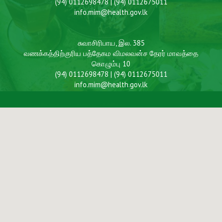
(94) 0112698478 | (94) 0112675011
info.mim@health.gov.lk
சுவாசிரிபாய, இல. 385
வணக்கத்திற்குரிய பத்தேகம விமலவன்ச தேரர் மாவத்தை
கொழும்பு 10
(94) 0112698478 | (94) 0112675011
info.mim@health.gov.lk