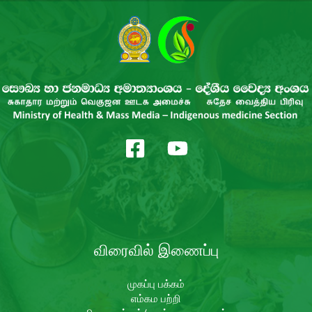
விரைவில் இணைப்பு
முகப்பு பக்கம்
எம்கம பற்றி