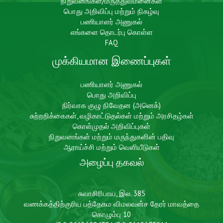
நிறுவனங்கள்/மருத்துவமனைகள்
பொது அறிவிப்பு மற்றும் நிகழ்வு
பணியாளர் அணுகல்
எங்களை தொடர்பு கொள்ள
FAQ
முக்கியமான இணைப்புகள்
பணியாளர் அணுகல்
பொது அறிவிப்பு
நிர்வாக குழு நிவேதன (அனெக்)
சுற்றறிக்கைகள், வழிகாட்டுதல்கள் மற்றும் அரசிதழ்கள்
கொள்முதல் அறிவிப்புகள்
நிறுவனங்கள் மற்றும் மருந்துகளின் பதிவு
ஆராய்ச்சி மற்றும் வெளியீடுகள்
அழைப்பு தகவல்
சுவாசிரிபாய, இல. 385
வணக்கத்திற்குரிய பத்தேகம விமலவன்ச தேரர் மாவத்தை
கொழும்பு 10