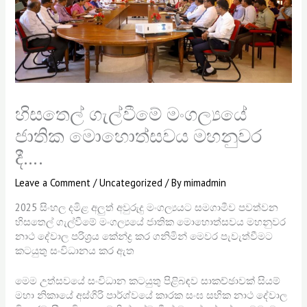
හිසතෙල් ගැල්වීමේ මංගල්‍යයේ
ජාතික මොහොත්සවය මහනුවර
දී….
Leave a Comment
/
Uncategorized
/ By
mimadmin
2025 සිංහල දමිළ අලුත් අවුරුදු මංගල්‍යයට සමගාමීව පවත්වන
හිසතෙල් ගැල්වීමේ මංගල්‍යයේ ජාතික මොහොත්සවය මහනුවර
නාථ දේවාල පරිශ්‍රය කේන්ද්‍ර කර ගනිමින් මෙවර පැවැත්වීමට
කටයුතු සංවිධානය කර ඇත
මෙම උත්සවයේ සංවිධාන කටයුතු පිළිබඳව සාකච්ඡාවක් සියම්
මහා නිකායේ අස්ගිරි පාර්ශ්වයේ කාරක සංඝ සභික නාථ දේවාල