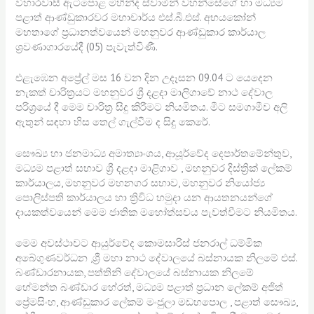
විහාරවාසී ඇටිපොළ මහින්ද ස්වාමීන් වහන්සේගේ හා මධ්‍යම
පළාත් ආණ්ඩුකාරවර මහාචාර්ය එස්.බී.එස්. අභයකෝන්
මහතාගේ ප්‍රධානත්වයෙන් මහනුවර ආණ්ඩුකාර කාර්යාල
ශ්‍රවණාගාරයේදී (05) පැවැත්විණී.
එළැඹෙන අප්‍රේල් මස 16 වන දින උදෑසන 09.04 ට යෙදෙන
නැකත් චාරිත්‍රයට මහනුවර ශ්‍රී දළදා මාලිගාවේ නාථ දේවාල
පරිශ්‍රයේ දී මෙම චාරිත්‍ර සිදු කිරීමට නියමිතය. මීට සමගාමීව අලි
ඇතුන් සඳහා හිස තෙල් ගැල්වීම ද සිදු කෙරේ.
සෞඛ්‍ය හා ජනමාධ්‍ය අමාත්‍යාංශය, ආයූර්වේද දෙපාර්තමේන්තුව,
මධ්‍යම පළාත් සභාව ශ්‍රී දළදා මාළිගාව , මහනුවර දිස්ත්‍රික් ලේකම්
කාර්යාලය, මහනුවර මහනගර සභාව, මහනුවර නියෝජ්‍ය
පොලිස්පති කාර්යාලය හා ත්‍රිවිධ හමුදා යන ආයතනයන්ගේ
දායකත්වයෙන් මෙම ජාතික මහෝත්සවය පැවත්වීමට නියමිතය.
මෙම අවස්ථාවට ආයුර්වේද කොමසාරිස් ජනරාල් ධම්මික
අබේගුණවර්ධන ,ශ්‍රී මහා නාථ දේවාලයේ බස්නායක නිලමේ එස්.
බණ්ඩාරනායක, පත්තිනි දේවාලයේ බස්නායක නිලමේ
හේමන්ත බණ්ඩාර හේරත්, මධ්‍යම පළාත් ප්‍රධාන ලේකම් අජිත්
ප්‍රේමසිංහ, ආණ්ඩුකාර ලේකම් මංජුලා මඩහපොල , පළාත් සෞඛ්‍ය,