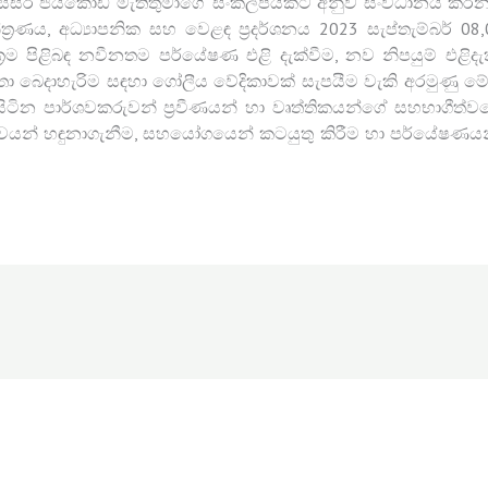
තීඥ සිසිර ජයකොඩි මැතිතුමාගේ සංකල්පයකට අනුව සංවිධානය කරන
න්ත්‍රණය, අධ්‍යාපනික සහ වෙළඳ ප්‍රදර්ශනය 2023 සැප්තැම්බර් 08
ක්‍රම පිළිබඳ නවීනතම පර්යේෂණ එළි දැක්වීම, නව නිපයුම් එළ
ා බෙදාහැරිම සඳහා ගෝලීය වේදිකාවක් සැපයීම වැකි අරමුණු මේ ත
 සිටින පාර්ශවකරුවන් ප්‍රවීණයන් හා වෘත්තිකයන්ගේ සහභාගීත්ව
ාවයන් හඳුනාගැනීම, සහයෝගයෙන් කටයුතු කිරීම හා පර්යේෂණයන්