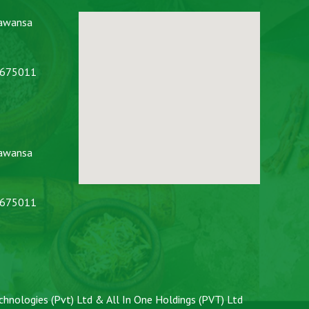
awansa
2675011
awansa
2675011
chnologies (Pvt) Ltd
&
All In One Holdings (PVT) Ltd