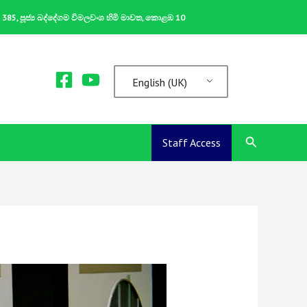
ක 385, පූජ්‍ය බද්දේගම විමලවංශ හිමි මාවත, කොළඹ 10
English (UK)
Search
Staff Access