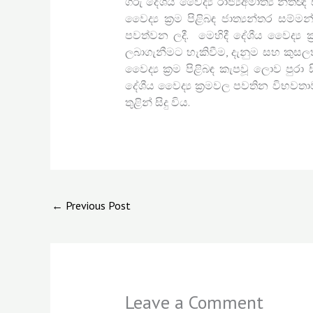
ගරු දේශීය වෛද්‍ය රාජ්‍යඅමාත්‍ය නී
වෛද්‍ය ක්‍රම පිළිබඳ ජාත්‍යන්තර සම්ම
පවත්වන ලදී. මෙහිදී දේශීය වෛද්‍ය 
ලබාගැනීමට හැකිවීම, දැනුම සහ කුසලත
වෛද්‍ය ක්‍රම පිළිබඳ කැපවූ ලොව පුරා
දේශීය වෛද්‍ය ක්‍රමවල පවතින විභවත
තුළින් සිදු විය.
←
Previous Post
Leave a Comment