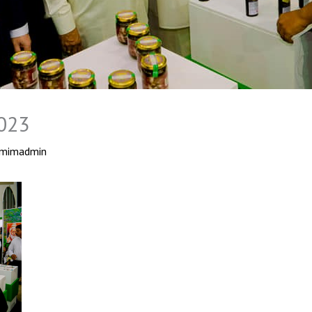
023
mimadmin