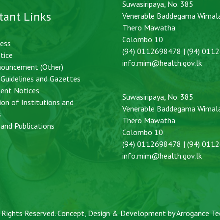
Suwasiripaya, No. 385
tant Links
Venerable Baddegama Wimal
Thero Mawatha
Colombo 10
cess
(94) 0112698478 | (94) 011
tice
info.mim@health.gov.lk
nouncement (Other)
, Guidelines and Gazettes
ent Notices
Suwasiripaya, No. 385
ion of Institutions and
Venerable Baddegama Wimal
s
Thero Mawatha
and Publications
Colombo 10
(94) 0112698478 | (94) 011
info.mim@health.gov.lk
ll Rights Reserved. Concept, Design & Development by
Arrogance Te