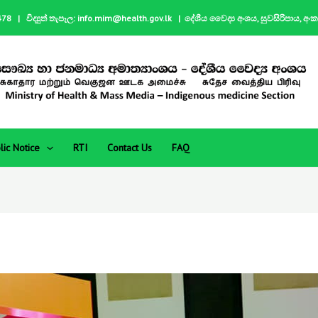
| විද්‍යුත් තැපෑල: info.mim@health.gov.lk | දේශීය වෛද්‍ය අංශය, සුවසිරිපාය, අං
lic Notice
RTI
Contact Us
FAQ