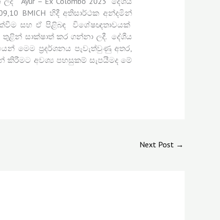
 ලද “Ayur – Ex Colombo 2023” දේශීය
,09,10 BMICH හිදී අතිසාර්ථක අන්දමින්
ිදැක්වීම සහ ඒ පිළිබඳ විශේෂඥතාවයක්
ුළින් සාක්ෂාත් කර ගන්නා ලදී. දේශීය
යෙන් මෙම ප්‍රදර්ශනය පැවැත්වුණු අතර,
 කිරීමට අවශ්‍ය පහසුකම් සැපයීමද මේ
Next Post
→