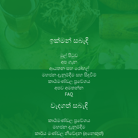
ඉක්මන් සබැඳි
මුල් පිටුව
අප ගැන
ආයතන සහ රෝහල්
මහජන දැනුම්දීම සහ සිදුවීම්
කාර්‍යමණ්ඩල ප්‍රවේශය​
අපව අමතන්න
FAQ
වැදගත් සබැඳි
කාර්‍යමණ්ඩල ප්‍රවේශය​
මහජන දැනුම්දීම
කාර්ය මණ්ඩල නිවේදන (අනෙකුත්)