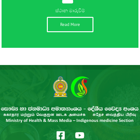
ස්ථාන මාරුවීම්
Read More