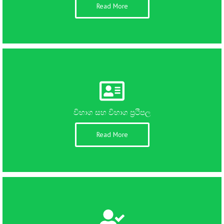
Read More
විභාග සහ විභාග ප්‍රථිපල​
Read More