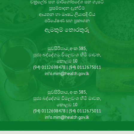
චක්‍රලේඛ සහ මාර්ගෝපදේශ සහ ගැසට්
ප්‍රසම්පාදන දැන්වීම්
ආයතන හා ඖෂධ ලියාපදිංචිය​​​
පර්යේෂණ සහ ප්‍රකාශන
ඇමතුම් තොරතුරු
සුවසිරිපාය, අංක 385,
පූජ්‍ය බද්දේගම විමලවංශ හිමි මාවත,
කොළඹ 10
(94) 0112698478 | (94) 0112675011
info.mim@health.gov.lk
සුවසිරිපාය, අංක 385,
පූජ්‍ය බද්දේගම විමලවංශ හිමි මාවත,
කොළඹ 10
(94) 0112698478 | (94) 0112675011
info.mim@health.gov.lk