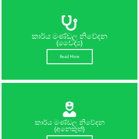
කාර්ය මණ්ඩල නිවේදන
(වෛද්‍ය)
Read More
කාර්ය මණ්ඩල නිවේදන
(අනෙකුත්)