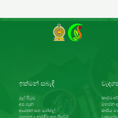
ඉක්මන් සබැඳි
වැදගත
මුල් පිටුව
කාර්‍යමණ්
අප ගැන
මහජන දැ
ආයතන සහ රෝහල්
කාර්ය ම
මහජන දැනුම්දීම සහ සිදුවීම්
චක්‍රලේ