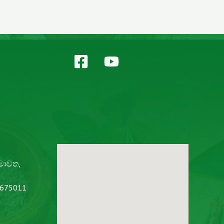
 මාවත,
2675011