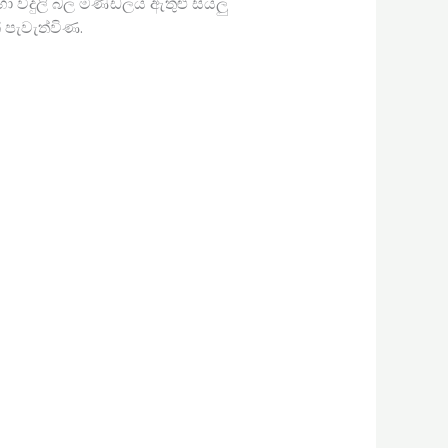
 විදුලි බල මණ්ඩලය ඇතුළු සියලු
 පැවැත්විණ.