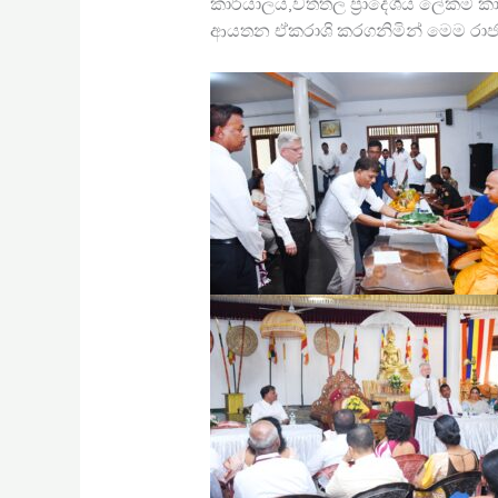
කාර්යාලය,වත්තල ප්‍රාදේශීය ලේකම් 
ආයතන ඒකරාශි කරගනිමින් මෙම රාජ්‍ය