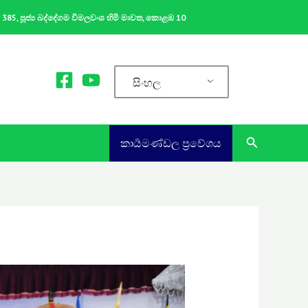
ක 385, පූජ්‍ය බද්දේගම විමලවංශ හිමි මාවත, කොළඹ 10
සිංහල
Search
කාර්‍යමණ්ඩල ප්‍රවේශය​