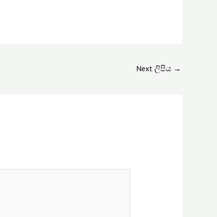
Next ලිපිය
→