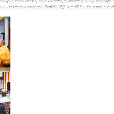
කාර්යාලය, නගර සභාව, මාධ්‍ය ආයතන, ආරක්ෂක අංශ, ජල සම්පාදන හා
 මහෝත්සවය සාර්ථකව සිදුකිරීම පිළිබඳ එහිදී විශේෂ සාකච්ඡාවක්