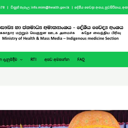
| විද්‍යුත් තැපෑල: info.mim@health.gov.lk | දේශීය වෛද්‍ය අංශය, සුවසිරිපාය, අං
දැනුම්දීම
RTI
අපව අමතන්න
FAQ