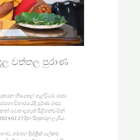
ැඳල වත්තල පුරාණ
ඉටුකරන හිසතෙල් ගැල්වීමේ රාජ්‍ය
ජමහා විහාරයේදි පූර්ණ රාජ්‍ය
පානන් වෙත දැහැත් පිළිගන්වමින්
2024.02.27 දින සිදුකරනු ලැබීය.
, ගම්පහ දිස්ත්‍රික් ලේකම්