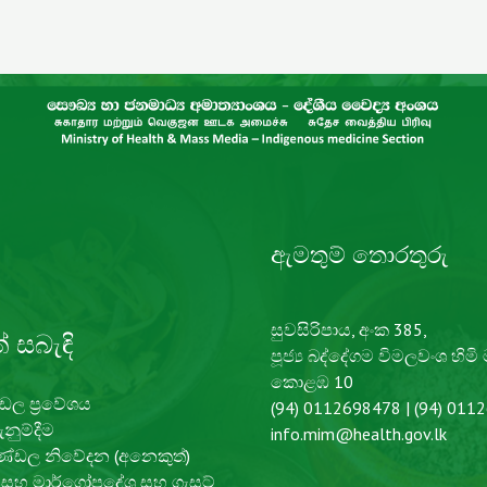
ඇමතුම් තොරතුරු
සුවසිරිපාය, අංක 385,
් සබැඳි
පූජ්‍ය බද්දේගම විමලවංශ හිමි
කොළඹ 10
ඩල ප්‍රවේශය​
(94) 0112698478 | (94) 011
නුම්දීම
info.mim@health.gov.lk
ණ්ඩල නිවේදන (අනෙකුත්)
ඛ සහ මාර්ගෝපදේශ සහ ගැසට්