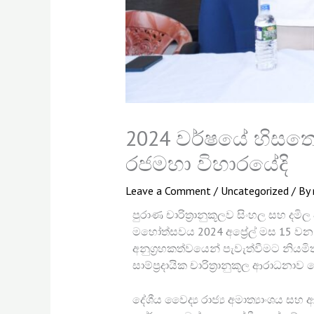
2024 වර්ෂයේ හිසතෙ
රජමහා විහාරයේදි
Leave a Comment
/
Uncategorized
/ By
පුරාණ චාරිත්‍රානුකූලව සිංහල සහ දමිල
මහෝත්සවය 2024 අප්‍රේල් මස 15 වන දි
අනුග්‍රහකත්වයෙන් පැවැත්වීමට නියමිත 
සාම්ප්‍රදායික චාරිත්‍රානුකූල ආරාධනාව 
දේශීය වෛද්‍ය රාජ්‍ය අමාත්‍යාංශය සහ