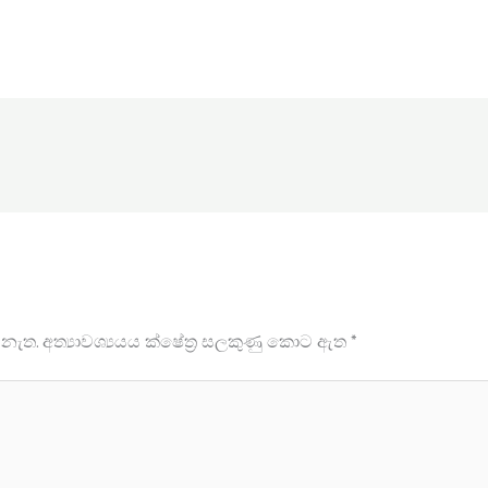
 නැත.
අත්‍යාවශ්‍යයය ක්ෂේත්‍ර සලකුණු කොට ඇත
*