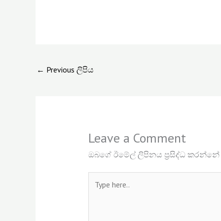
←
Previous ලිපිය
Leave a Comment
ඔබගේ ඊමේල් ලිපිනය ප්‍රසිද්ධ කරන්නේ
Type
here..