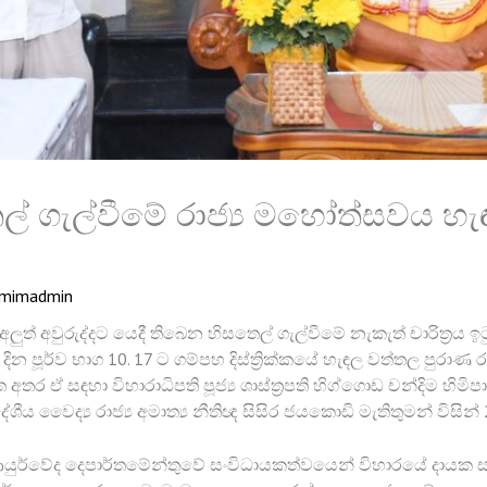
ල් ගැල්වීමේ රාජ්‍ය මහෝත්සවය හ
mimadmin
 අලුත් අවුරුද්දට යෙදී තිබෙන හිසතෙල් ගැල්වීමේ නැකැත් චාරිත්‍රය 
න පූර්ව භාග 10. 17 ට ගම්පහ දිස්ත්‍රික්කයේ හැඳල වත්තල පුරාණ ර
අතර ඒ සඳහා විහාරාධිපති පූජ්‍ය ශාස්ත්‍රපති හිග්ගොඩ චන්දිම හිමි
දේශීය වෛද්‍ය රාජ්‍ය අමාත්‍ය නීතිඥ සිසිර ජයකොඩි මැතිතුමන් විසින් 
 ආයුර්වේද දෙපාර්තමේන්තුවේ සංවිධායකත්වයෙන් විහාරයේ දායක සභාව