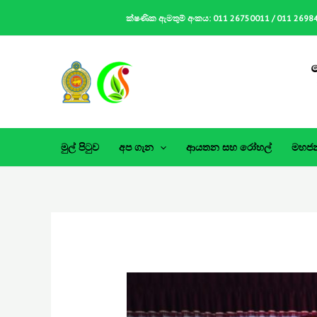
Skip
ක්ෂණික ඇමතුම් අංකය: 011 26750011 / 011 2698478 
to
content
මුල් පිටුව
අප ගැන
ආයතන සහ රෝහල්
මහජන 