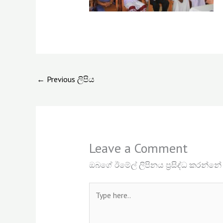
←
Previous ලිපිය
Leave a Comment
ඔබගේ ඊමේල් ලිපිනය ප්‍රසිද්ධ කරන්නේ
Type
here..