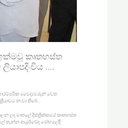
ඉක්මවූ කෘතහස්ත
ියාපදිංචිය ….
 පාරම්පරික වෛද්‍යවරුන් වෙත
‍රියාවට නංවා තිබේ .
ුරාලන ලද මාතලේ දිස්ත්‍රික්කයේ කෘතහස්ත
ාතලේ තැන්න ආයුර්වේද රෝහලේදී