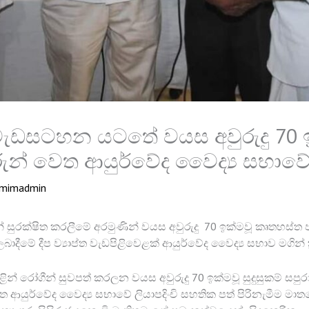
ැඩසටහන යටතේ වයස අවුරුදු 70 
ුන් වෙත ආයුර්වේද වෛද්‍ය සභාවේ ල
mimadmin
යන් සුරක්ෂිත කරලීමේ අරමුණින් වයස අවුරුදු 70 ඉක්මවූ කෘතහස්ත
ාදීමේ දීප ව්‍යාප්ත වැඩපිළිවෙළක් ආයුර්වේද වෛද්‍ය සභාව මගින් ක්
තුළින් රෝගීන් සුවපත් කරලන වයස අවුරුදු 70 ඉක්මවූ සුදුසුකම් සප
ත ආයුර්වේද වෛද්‍ය සභාවේ ලියාපදිංචි සහතික පත් පිරිනැමීම ම