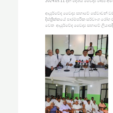
2024.05.11 දින දේශීය වෛද්‍ය රාජ්‍ය අ
ආයුර්වේද වෛද්‍ය සභාවේ සේවාවන් වඩා
දිස්ත්‍රික්කයේ පාරම්පරික සර්වාංග රෝ
වෙත ආයුර්වේද වෛද්‍ය සභාවේ ලියාපදිංචි