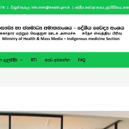
| විද්‍යුත් තැපෑල: info.mim@health.gov.lk | දේශීය වෛද්‍ය අංශය, සුවසිරිපාය, අං
දැනුම්දීම
RTI
අපව අමතන්න
FAQ