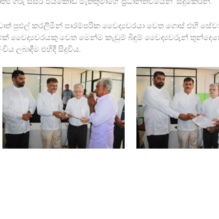
මාත්‍ය ගරු සිසිර ජයකොඩි මැතිතුමාගේ ප්‍රධානත්වයෙන් සිදුකෙරින.
ත් පුළුල් කරලීමින් පාරම්පරික වෛද්‍යවරයා වෙත ගොස් එහි සේ
ග එක් වෛද්‍යවරයකු වෙත මෙන්ම කැඩුම් බිඳුම් වෛද්‍යවරුන් තුන්
ය ලබාදීම එහිදී සිදුවිය.