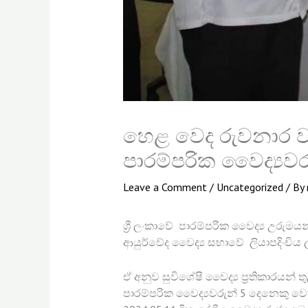
හෙළ වෙද රුවනාර ව
පාරම්පරික වෛද්‍යවර
Leave a Comment
/
Uncategorized
/ By
ශ්‍රී ලංකාවේ පාරම්පරික වෛද්‍ය උරුම
ආයුර්වේද වෛද්‍ය සභාවේ ලියාපදිංචිය ලබ
ඒ අනුව සුවිශේෂී වෛද්‍ය ප්‍රතිකාරයන් 
පාරම්පරික වෛද්‍යවරුන් 5 දෙනෙකු වෙ