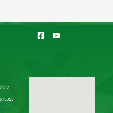
 මාවත,
2675011