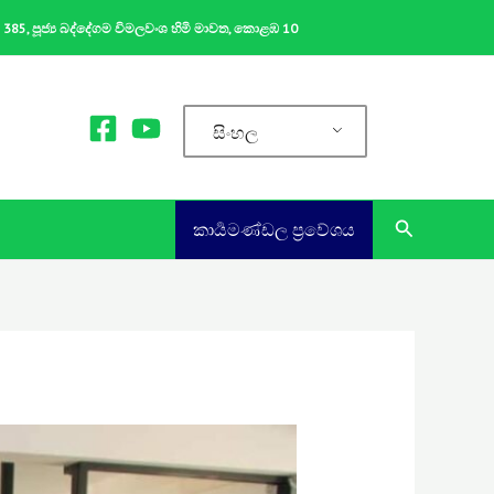
ක 385, පූජ්‍ය බද්දේගම විමලවංශ හිමි මාවත, කොළඹ 10
සිංහල
Search
කාර්‍යමණ්ඩල ප්‍රවේශය​