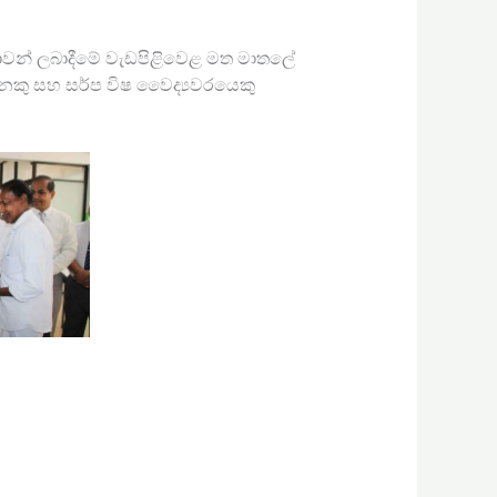
වාවන් ලබාදීමේ වැඩපිළිවෙළ මත මාතලේ
දෙනෙකු සහ සර්ප විෂ වෛද්‍යවරයෙකු