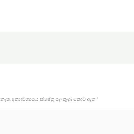
 නැත.
අත්‍යාවශ්‍යයය ක්ෂේත්‍ර සලකුණු කොට ඇත
*