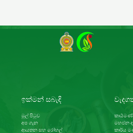
ඉක්මන් සබැඳි
වැදගත
මුල් පිටුව
කාර්‍යමණ්
අප ගැන
මහජන දැ
ආයතන සහ රෝහල්
කාර්ය ම