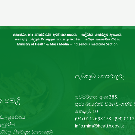
ඇමතුම් තොරතුරු
සුවසිරිපාය, අංක 385,
් සබැඳි
පූජ්‍ය බද්දේගම විමලවංශ හිමි
කොළඹ 10
ඩල ප්‍රවේශය​
(94) 0112698478 | (94) 011
නුම්දීම
info.mim@health.gov.lk
ණ්ඩල නිවේදන (අනෙකුත්)